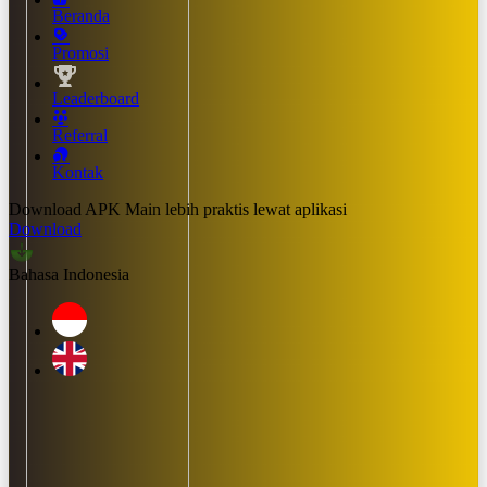
Beranda
Promosi
Leaderboard
Referral
Kontak
Download APK
Main lebih praktis lewat aplikasi
Download
Bahasa Indonesia