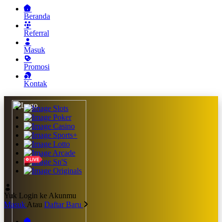
Beranda
Referral
Masuk
Promosi
Kontak
Slots
Poker
Casino
Sports+
Lotto
Arcade
Sn'S
Originals
Yuk Login ke Akunmu
Masuk
Atau
Daftar Baru