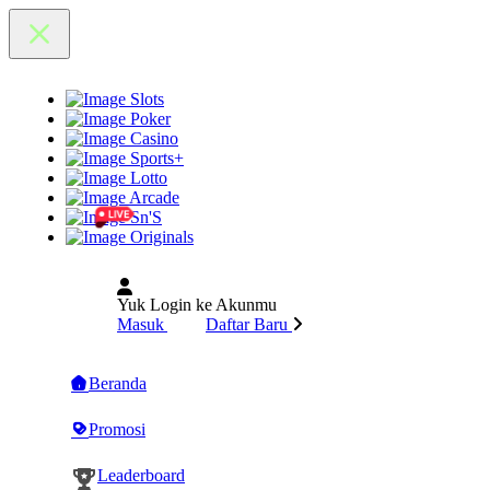
Slots
Poker
Casino
Sports+
Lotto
Arcade
Sn'S
Originals
Yuk Login ke Akunmu
Masuk
Atau
Daftar Baru
Beranda
Promosi
Leaderboard