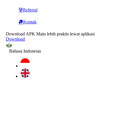
Referral
Kontak
Download APK
Main lebih praktis lewat aplikasi
Download
Bahasa Indonesia