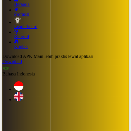
Beranda
Promosi
Leaderboard
Referral
Kontak
Download APK
Main lebih praktis lewat aplikasi
Download
Bahasa Indonesia