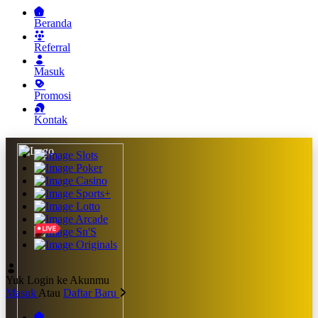
Beranda
Referral
Masuk
Promosi
Kontak
Slots
Poker
Casino
Sports+
Lotto
Arcade
Sn'S
Originals
Yuk Login ke Akunmu
Masuk
Atau
Daftar Baru