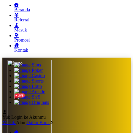
Beranda
Referral
Masuk
Promosi
Kontak
Slots
Poker
Casino
Sports+
Lotto
Arcade
Sn'S
Originals
Yuk Login ke Akunmu
Masuk
Atau
Daftar Baru